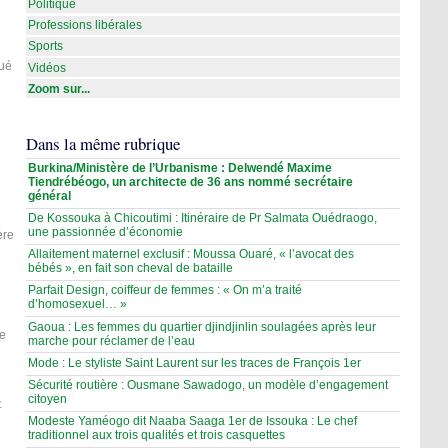
Politique
Professions libérales
Sports
gué
Vidéos
Zoom sur...
Dans la même rubrique
Burkina/Ministère de l’Urbanisme : Delwendé Maxime
Tiendrébéogo, un architecte de 36 ans nommé secrétaire
général
De Kossouka à Chicoutimi : Itinéraire de Pr Salmata Ouédraogo,
une passionnée d’économie
ère
Allaitement maternel exclusif : Moussa Ouaré, « l’avocat des
bébés », en fait son cheval de bataille
Parfait Design, coiffeur de femmes : « On m’a traité
d’homosexuel… »
Gaoua : Les femmes du quartier djindjinlin soulagées après leur
ie
marche pour réclamer de l’eau
Mode : Le styliste Saint Laurent sur les traces de François 1er
Sécurité routière : Ousmane Sawadogo, un modèle d’engagement
citoyen
t
Modeste Yaméogo dit Naaba Saaga 1er de Issouka : Le chef
traditionnel aux trois qualités et trois casquettes