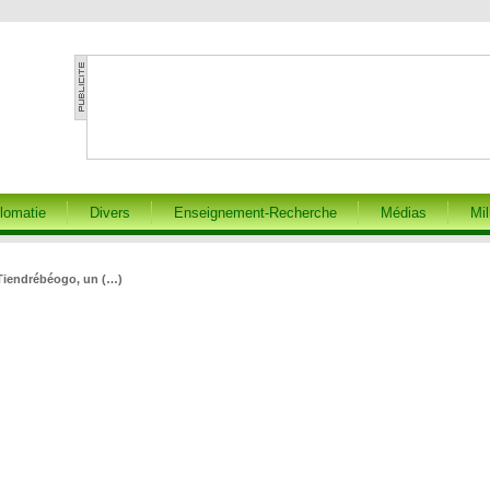
lomatie
Divers
Enseignement-Recherche
Médias
Mil
Tiendrébéogo, un (…)