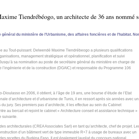
axime Tiendrébéogo, un architecte de 36 ans nommé se
énéral du ministère de l’Urbanisme, des affaires foncières et de l’habitat. No
ossée au Tout-puissant. Delwendé Maxime Tiendrébeogo a plusieurs qualifications
nisations, management stratégique et opérationnel, planification et suivi
 Jusqu’à sa nomination au poste de secrétaire général du ministère en charge de
, de l’ingénierie et de la construction (DGAIC) et responsable du Programme 106
Dioulasso en 2006, il obtient, à l’âge de 19 ans, une bourse d’étude de l’Etat
onale d’architecture et d’urbanisme de Tunis, il en ressort après six années avec un
s du jury. Ses premiers pas d’architecte, il les effectue au sein du Cabinet
tre au bercail et rejoint le cabinet « Architecture conseil et assistance technique »
e suivante.
es architecturales (CREA Associates Sarl) en tant qu’architecte, chef de projet. Led
construction d’un bâtiment vert de type immeuble R+7 à usage de bureaux avec un
 des recettes du Burkina Faso. Il est également lauréat du concours national