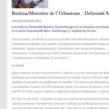
Burkina/Ministère de l’Urbanisme : Delwendé M
mercredi 24 janvier 2024
L’architecte Delwendé Maxime Tiendrébeogo est le nouveau secrétaire g
à ce poste Gueswendé Marc Ouédraogo. À seulement 36 ans.
Dans le milieu, on dit de lui qu’il est une tête. Une tête bien pleine. Ad
notamment en gestion des projets, management des entreprises et des orga
évaluation, études architecturales, coordination des études techniques…
l’urbanisme, il était depuis mai 2022, directeur général de l’architecture
« Architecture et construction. D’où vient-il ?
Le crack
Major national au baccalauréat série D obtenu au lycée municipal de Bobo-
burkinabè pour des études d’architecture en Tunisie. Inscrit à l’Ecole nati
diplôme d’architecte accrédité avec la mention Très bien et les félicitation
d’architecture Chaker ZAYATI Architecte. Après une année de service, il ren
(ACAT) en 2012, puis le cabinet « Ingénierie design architecture », l’anné
De 2013 à mai 2022, il travaille au sein du Cabinet de recherches et d’étud
cabinet remporte notamment le concours national d’architecture pour la 
sous-sol et une salle de conférences de 1 000 places au profit des régies