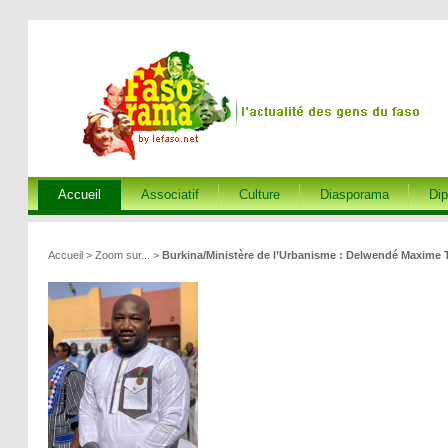
Accueil
Associatif
Culture
Diasporama
Dip
Accueil
>
Zoom sur...
>
Burkina/Ministère de l’Urbanisme : Delwendé Maxime 