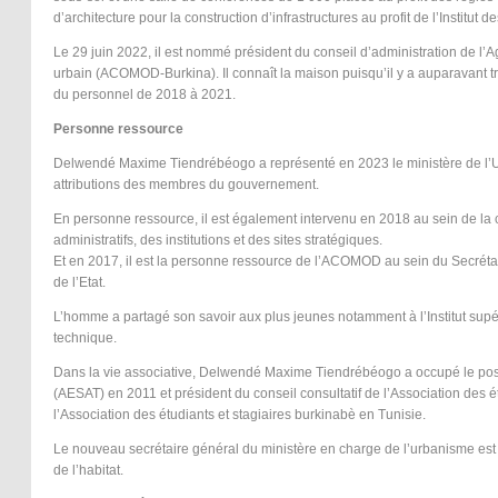
d’architecture pour la construction d’infrastructures au profit de l’Institut
Le 29 juin 2022, il est nommé président du conseil d’administration de 
urbain (ACOMOD-Burkina). Il connaît la maison puisqu’il y a auparavant t
du personnel de 2018 à 2021.
Personne ressource
Delwendé Maxime Tiendrébéogo a représenté en 2023 le ministère de l’Urb
attributions des membres du gouvernement.
En personne ressource, il est également intervenu en 2018 au sein de la cel
administratifs, des institutions et des sites stratégiques.
Et en 2017, il est la personne ressource de l’ACOMOD au sein du Secrétari
de l’Etat.
L’homme a partagé son savoir aux plus jeunes notamment à l’Institut supé
technique.
Dans la vie associative, Delwendé Maxime Tiendrébéogo a occupé le poste 
(AESAT) en 2011 et président du conseil consultatif de l’Association des 
l’Association des étudiants et stagiaires burkinabè en Tunisie.
Le nouveau secrétaire général du ministère en charge de l’urbanisme est C
de l’habitat.