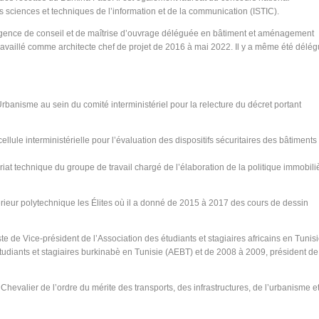
 des sciences et techniques de l’information et de la communication (ISTIC).
l’Agence de conseil et de maîtrise d’ouvrage déléguée en bâtiment et aménagement
ravaillé comme architecte chef de projet de 2016 à mai 2022. Il y a même été délé
anisme au sein du comité interministériel pour la relecture du décret portant
lule interministérielle pour l’évaluation des dispositifs sécuritaires des bâtiments
at technique du groupe de travail chargé de l’élaboration de la politique immobili
rieur polytechnique les Élites où il a donné de 2015 à 2017 des cours de dessin
de Vice-président de l’Association des étudiants et stagiaires africains en Tunis
étudiants et stagiaires burkinabè en Tunisie (AEBT) et de 2008 à 2009, président de
hevalier de l’ordre du mérite des transports, des infrastructures, de l’urbanisme e