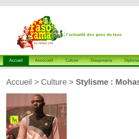
Accueil
Associatif
Culture
Diasporama
Diploma
Accueil
>
Culture
>
Stylisme : Mohas