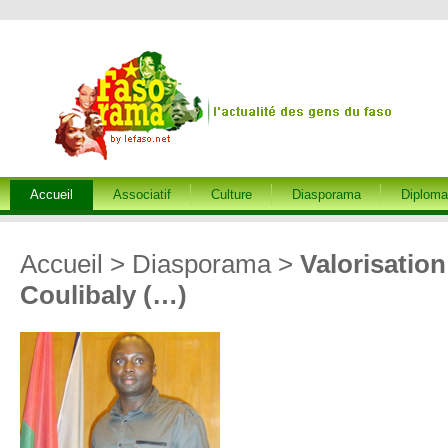
Accueil
Associatif
Culture
Diasporama
Diploma
Accueil
>
Diasporama
>
Valorisatio
Coulibaly (…)