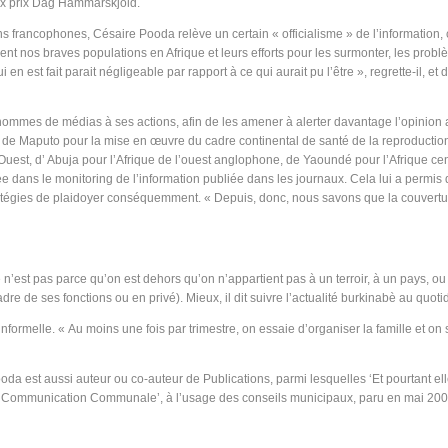
eux prix Dag Hammarskjöld.
 francophones, Césaire Pooda relève un certain « officialisme » de l’information, c’
rrent nos braves populations en Afrique et leurs efforts pour les surmonter, les pr
ui en est fait parait négligeable par rapport à ce qui aurait pu l’être », regrette-il
 hommes de médias à ses actions, afin de les amener à alerter davantage l’opinion 
n de Maputo pour la mise en œuvre du cadre continental de santé de la reproduction
est, d’ Abuja pour l’Afrique de l’ouest anglophone, de Yaoundé pour l’Afrique cent
sée dans le monitoring de l’information publiée dans les journaux. Cela lui a permis
s stratégies de plaidoyer conséquemment. « Depuis, donc, nous savons que la couve
n’est pas parce qu’on est dehors qu’on n’appartient pas à un terroir, à un pays, ou q
e de ses fonctions ou en privé). Mieux, il dit suivre l’actualité burkinabè au quotidi
nformelle. « Au moins une fois par trimestre, on essaie d’organiser la famille et on
ooda est aussi auteur ou co-auteur de Publications, parmi lesquelles ‘Et pourtant ell
e la Communication Communale’, à l’usage des conseils municipaux, paru en mai 200