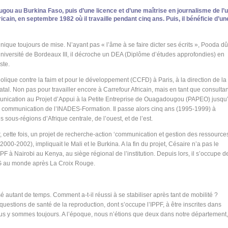
ugou au Burkina Faso, puis d’une licence et d’une maîtrise en journalisme de l’
in, en septembre 1982 où il travaille pendant cinq ans. Puis, il bénéficie d’un
nique toujours de mise. N’ayant pas « l’âme à se faire dicter ses écrits », Pooda dû
’université de Bordeaux III, il décroche un DEA (Diplôme d’études approfondies) en
ste.
que contre la faim et pour le développement (CCFD) à Paris, à la direction de la
l. Non pas pour travailler encore à Carrefour Africain, mais en tant que consultan
unication au Projet d’Appui à la Petite Entreprise de Ouagadougou (PAPEO) jusqu
nité communication de l’INADES-Formation. Il passe alors cinq ans (1995-1999) à
 sous-régions d’Afrique centrale, de l’ouest, et de l’est.
 cette fois, un projet de recherche-action ‘communication et gestion des ressource
00-2002), impliquait le Mali et le Burkina. A la fin du projet, Césaire n’a pas le
 à Nairobi au Kenya, au siège régional de l’institution. Depuis lors, il s’occupe d
G au monde après La Croix Rouge.
é autant de temps. Comment a-t-il réussi à se stabiliser après tant de mobilité ?
 questions de santé de la reproduction, dont s’occupe l’IPPF, à être inscrites dans
s y sommes toujours. A l’époque, nous n’étions que deux dans notre département,