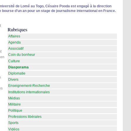
université de Lomé au Togo, Césaire Pooda est engagé à la direction
e bourse d’un an pour un stage de journalisme international en France.
t
Rubriques
Affaires
Agenda
Associatif
t
Coin du bonheur
’en
Culture
Diasporama
Diplomatie
s
Divers
Enseignement-Recherche
es
Institutions internationales
Médias
Militaire
Politique
Professions libérales
Sports
Vidéos