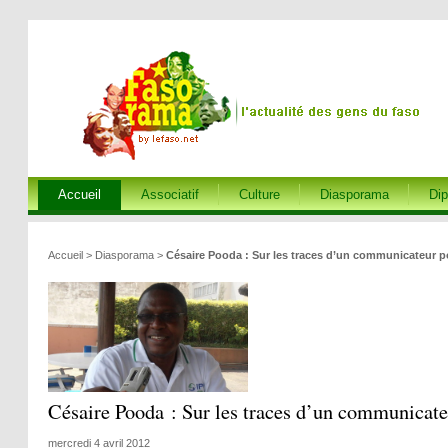
Accueil
Associatif
Culture
Diasporama
Dip
Accueil
>
Diasporama
>
Césaire Pooda : Sur les traces d’un communicateur 
Césaire Pooda : Sur les traces d’un communicat
mercredi 4 avril 2012