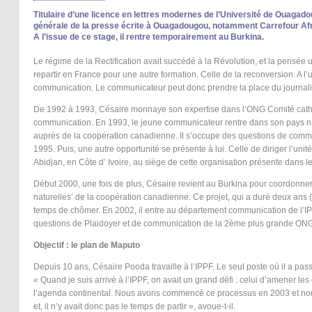
Titulaire d’une licence en lettres modernes de l’Université de Ouagado
générale de la presse écrite à Ouagadougou, notamment Carrefour Africa
A l’issue de ce stage, il rentre temporairement au Burkina.
Le régime de la Rectification avait succédé à la Révolution, et la pensée u
repartir en France pour une autre formation. Celle de la reconversion. A l
communication. Le communicateur peut donc prendre la place du journali
De 1992 à 1993, Césaire monnaye son expertise dans l’ONG Comité catholi
communication. En 1993, le jeune communicateur rentre dans son pays nata
auprès de la coopération canadienne. Il s’occupe des questions de comm
1995. Puis, une autre opportunité se présente à lui. Celle de diriger l’u
Abidjan, en Côte d’ Ivoire, au siège de cette organisation présente dans les
Début 2000, une fois de plus, Césaire revient au Burkina pour coordonner,
naturelles’ de la coopération canadienne. Ce projet, qui a duré deux ans (20
temps de chômer. En 2002, il entre au département communication de l’IPPF
questions de Plaidoyer et de communication de la 2ème plus grande ON
Objectif : le plan de Maputo
Depuis 10 ans, Césaire Pooda travaille à l’IPPF. Le seul poste où il a pass
« Quand je suis arrivé à l’IPPF, on avait un grand défi : celui d’amener les
l’agenda continental. Nous avons commencé ce processus en 2003 et nou
et, il n’y avait donc pas le temps de partir », avoue-t-il.