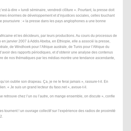
est-à-dire « lundi séminaire, vendredi clôture ». Pourtant, la presse doit
oblèmes énormes de développement et d’injustices sociales, celles touchant
, et de poursuivre : « la presse dans les pays anglophones a une bonne
africaine et les décideurs, par leurs productions. Au cours du processus de
 en janvier 2007 à Addis Abeba, en Ethiopie, elle a associé la presse,
rale, de Windhoek pour l’Afrique australe, de Tunis pour l’Afrique du
 d’avoir des rapports périodiques, et d’obtenir une analyse des contenus
rture de nos thématiques par les médias montre une tendance ascendante,
u’on oublie son drapeau. Ça, je ne le ferai jamais », rassure-t-il. En
en. « Je suis un grand lecteur du faso.net », avoue-t-il.
 se retrouve chez l’un ou l’autre, on mange ensemble, on discute », confie
es tournent ! un ouvrage collectif sur l’expérience des radios de proximité
2.