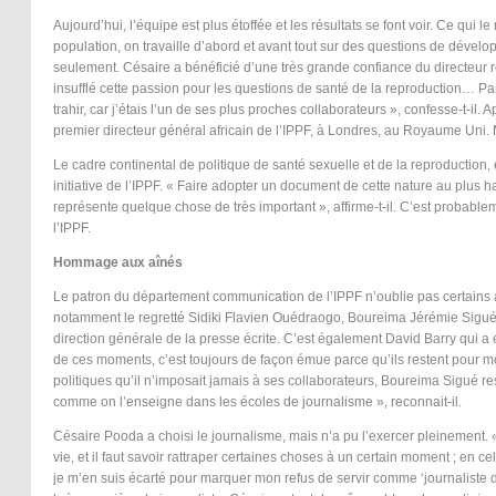
Aujourd’hui, l’équipe est plus étoffée et les résultats se font voir. Ce qui l
population, on travaille d’abord et avant tout sur des questions de dévelo
seulement. Césaire a bénéficié d’une très grande confiance du directeur ré
insufflé cette passion pour les questions de santé de la reproduction… Part
trahir, car j’étais l’un de ses plus proches collaborateurs », confesse-t-il. 
premier directeur général africain de l’IPPF, à Londres, au Royaume Uni. 
Le cadre continental de politique de santé sexuelle et de la reproduction,
initiative de l’IPPF. « Faire adopter un document de cette nature au plus 
représente quelque chose de très important », affirme-t-il. C’est probabl
l’IPPF.
Hommage aux aînés
Le patron du département communication de l’IPPF n’oublie pas certains ainé
notamment le regretté Sidiki Flavien Ouédraogo, Boureima Jérémie Sigué (
direction générale de la presse écrite. C’est également David Barry qui a 
de ces moments, c’est toujours de façon émue parce qu’ils restent pour mo
politiques qu’il n’imposait jamais à ses collaborateurs, Boureima Sigué re
comme on l’enseigne dans les écoles de journalisme », reconnait-il.
Césaire Pooda a choisi le journalisme, mais n’a pu l’exercer pleinement. 
vie, et il faut savoir rattraper certaines choses à un certain moment ; en ce
je m’en suis écarté pour marquer mon refus de servir comme ‘journaliste de