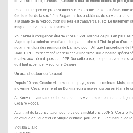
brève carrière de journaliste, Césaire a tout de même obtenu le prestigi
Posant un regard de professionnel sur les productions des médias africains
être le reflet de la société. « Regardez, les problèmes de survie qui ense
à la santé de la reproduction qui leur est transversale, etc. Le traitement q
longueur d’avance en la matière ».
Pour aider à corriger cet état de chose l’IPPF associe de plus en plus les
Maputo qui a culminé avec l’adoption par les chefs d’Etat du plan d’actio
notamment lors des réunions de Bamako pour l’Afrique francophone de l’Ou
Nord. L’IPPF s’est attaché les services d’une firme sud-africaine spéciali
relative aux thématiques de l’IPPF. Sur cette base, elle peut revoir se
qu’il faut accentuer » souligne Césaire.
Un grand lecteur du faso.net
Depuis 10 ans, Césaire vit hors de son pays, sans discontinuer. Mais, « ce 
moyenne, Césaire se rend au Burkina trois à quatre fois par an (dans le cadr
Au Kenya, la vingtaine de burkinabè, qui y vivent se rencontrent de façon i
Césaire Pooda.
Ayant fait de la consultation pour plusieurs institutions et ONG, Césaire P
en Afrique de l’ouest et en Afrique centrale, paru en 1995 et ‘Manuel d
Moussa Diallo