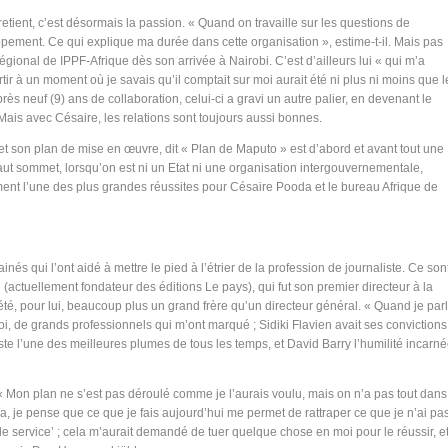
e retient, c’est désormais la passion. « Quand on travaille sur les questions de
ppement. Ce qui explique ma durée dans cette organisation », estime-t-il. Mais pas
gional de IPPF-Afrique dès son arrivée à Nairobi. C’est d’ailleurs lui « qui m’a
ir à un moment où je savais qu’il comptait sur moi aurait été ni plus ni moins que l
Après neuf (9) ans de collaboration, celui-ci a gravi un autre palier, en devenant le
Mais avec Césaire, les relations sont toujours aussi bonnes.
 et son plan de mise en œuvre, dit « Plan de Maputo » est d’abord et avant tout une
haut sommet, lorsqu’on est ni un Etat ni une organisation intergouvernementale,
ement l’une des plus grandes réussites pour Césaire Pooda et le bureau Afrique de
s qui l’ont aidé à mettre le pied à l’étrier de la profession de journaliste. Ce son
actuellement fondateur des éditions Le pays), qui fut son premier directeur à la
été, pour lui, beaucoup plus un grand frère qu’un directeur général. « Quand je par
i, de grands professionnels qui m’ont marqué ; Sidiki Flavien avait ses convictions
ste l’une des meilleures plumes de tous les temps, et David Barry l’humilité incarn
« Mon plan ne s’est pas déroulé comme je l’aurais voulu, mais on n’a pas tout dans
la, je pense que ce que je fais aujourd’hui me permet de rattraper ce que je n’ai pas 
 service’ ; cela m’aurait demandé de tuer quelque chose en moi pour le réussir, et j