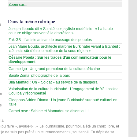
Zoom sur...
Dans la même rubrique
e
Joseph Ilboudo dit « Saint Joe », styliste-modéliste : « La haute
couture oblige souvent à la discrétion »
Zak GB : L’artiste artisan de brassage des peuples
Jean Marie Bouda, architecte marbrier Burkinabè vivant à Istanbul :
« Je suis sûr d’être le meilleur de la sous région »
Césaire Pooda : Sur les traces d’un communicateur pour le
développement
Carime Igo : Un grand promoteur de la culture africaine
Basile Zoma, photographe de la paix
t
Bila Mamadi : Un « Soldat » au service de la diaspora
Valorisation de la culture burkinabè : L’engagement de Yé Lassina
Coulibaly récompensé
le
Cleophas Adrien Dioma : Un jeune Burkinabè surdoué culturel en
Italie
ée
Carnet rose : Sabine et Mamadou se disent oui !
 la
pu faire », avoue-t-il. « Le journalisme, pour moi, a été un choix libre, et
e ne suis pas prêt à un tel renoncement », soutient-il. En dépit de sa