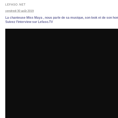
LEFASO.NET
vendredi 30 août 2019
La chanteuse Miss Maya , nous parle de sa musique, son look et de son ho
Suivez l’interview sur Lefaso.TV