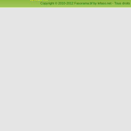
Copyright © 2010-2012 Fasorama.bf by lefaso.net - Tous droits